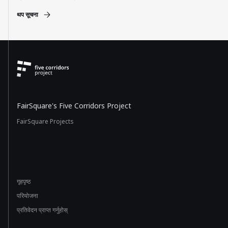
थप सूचना
FairSquare's Five Corridors Project
FairSquare Projects
गृहपृष्ठ
परियोजना
प्रतिवेदन प्राप्त गर्नुहोस्