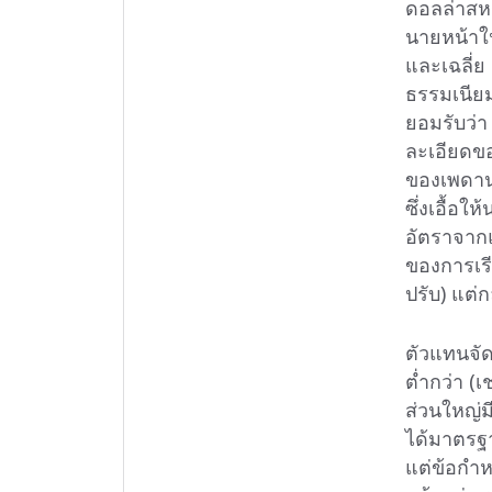
ดอลล่าสหร
นายหน้าใน
และเฉลี่ย
ธรรมเนียม
ยอมรับว่า
ละเอียดข
ของเพดานค
ซึ่งเอื้อ
อัตราจาก
ของการเรี
ปรับ) แต่ก
ตัวแทนจัด
ต่ำกว่า (เ
ส่วนใหญ่ม
ได้มาตรฐ
แต่ข้อกำหน