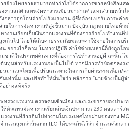
 นายจ้างไทยอาจสามารถทำกำไรได้จากการขายหนังสือแส
รงงานแก่ตัวแทนจัดหางานเมียนมาผ่านตัวแทน/นายหน้าไท
ดังกล่าวถูกโอนถ่ายไปยังแรงงาน ผู้ซึ่งต้องแบกรับภาระค่า
จ่ายในการจัดหางานที่สูงขึ้นมาก ปัจจุบัน กฎหมายไทยห้ามไ
หางานเรียกเก็บเงินจากแรงงานที่ต้องการย้ายไปทำงานที่
่สูงเกินไป โดยให้เก็บค่าธรรมเนียมและค่าใช้จ่ายในการบริ
น อย่างไรก็ตาม ในทางปฏิบัติ ค่าใช้จ่ายเหล่านี้ก็ยังถูกโอ
มชาติในประเทศต้นทางที่ต้องการไปทำงานอยู่ดี ฉะนั้น โ
้ต้นทุนสำหรับแรงงานจะเป็นไปได้ หากมีการทำข้อตกลงระ
ยนมาและไทยเพื่อปรับแนวทางในการเก็บค่าธรรมเนียม/ค่าใ
นเท่านั้น และเพื่อทำให้มั่นใจว่า หลักการ “นายจ้างเป็นผู้จ่
ติอย่างแท้จริง
 กระทรวงแรงงาน ตรวจคนเข้าเมือง และประชากรของประเท
ให้ตัวแทนจัดหางานเรียกเก็บเงินประมาณ 230 ดอลลาร์สหร
ิ แรงงานที่ย้ายถิ่นไปทำงานในประเทศไทยผ่านช่องทาง MO
นจำนวนสูงกว่านั้นมาก ILO ได้ประเมินไว้ว่า จำนวนดังกล่าวอย