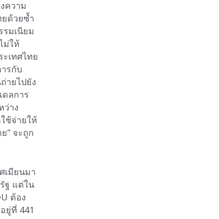
ดงความ
ยด้วยซ้ำ
ธรรมเนียม
ม่ให้
ประเทศไทย
การกับ
นถ่ายไปยัง
มเดลการ
หว่าง
ช้จ่ายให้
าย” จะถูก
ศเมียนมา
ัฐ แต่ใน
U ต้อง
ู่ที่ 441