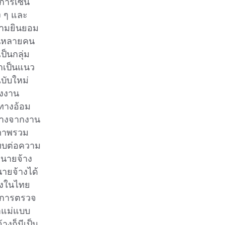
การเซ็น
ง ๆ และ
วามยินยอม
งานหลายคน
ป็นกลุ่ม
าเป็นแนว
บับใหม่
รงงาน
ทางอ้อม
่างจากงาน
ภาพรวม
ะทบต่อความ
นายจ้าง
นายจ้างได้
างในไทย
บบการตรวจ
ำแม่แบบ
งก็มีเป็น