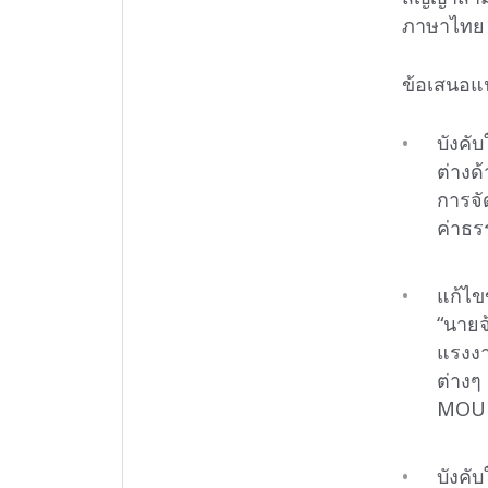
ภาษาไทย 
ข้อเสนอแ
บังคั
ต่างด้
การจั
ค่าธร
แก้ไข
“นายจ
แรงงา
ต่างๆ
MOU
บังคั