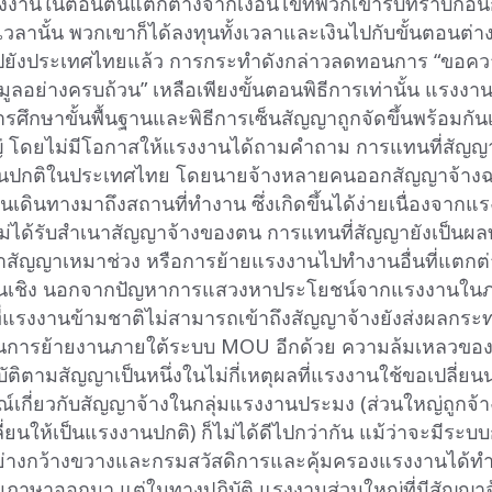
รงงานในตอนต้นแตกต่างจากเงื่อนไขที่พวกเขารับทราบก่อน
เวลานั้น พวกเขาก็ได้ลงทุนทั้งเวลาและเงินไปกับขั้นตอนต่า
ปยังประเทศไทยแล้ว การกระทำดังกล่าวลดทอนการ “ขอค
มูลอย่างครบถ้วน” เหลือเพียงขั้นตอนพิธีการเท่านั้น แรง
ารศึกษาขั้นพื้นฐานและพิธีการเซ็นสัญญาถูกจัดขึ้นพร้อมกันเ
 โดยไม่มีโอกาสให้แรงงานได้ถามคำถาม การแทนที่สัญญ
ี่เป็นปกติในประเทศไทย โดยนายจ้างหลายคนออกสัญญาจ้างฉ
านเดินทางมาถึงสถานที่ทำงาน ซึ่งเกิดขึ้นได้ง่ายเนื่องจากแ
่ได้รับสำเนาสัญญาจ้างของตน การแทนที่สัญญายังเป็นผล
สัญญาเหมาช่วง หรือการย้ายแรงงานไปทำงานอื่นที่แตกต
ิ้นเชิง นอกจากปัญหาการแสวงหาประโยชน์จากแรงงานใน
ี่แรงงานข้ามชาติไม่สามารถเข้าถึงสัญญาจ้างยังส่งผลกร
การย้ายงานภายใต้ระบบ MOU อีกด้วย ความล้มเหลวของ
ัติตามสัญญาเป็นหนึ่งในไม่กี่เหตุผลที่แรงงานใช้ขอเปลี่ยน
เกี่ยวกับสัญญาจ้างในกลุ่มแรงงานประมง (ส่วนใหญ่ถูกจ้
ี่ยนให้เป็นแรงงานปกติ) ก็ไม่ได้ดีไปกว่ากัน แม้ว่าจะมีระ
่างกว้างขวางและกรมสวัสดิการและคุ้มครองแรงงานได้ท
าษาออกมา แต่ในทางปฏิบัติ แรงงานส่วนใหญ่ที่มีสัญญาจ้า