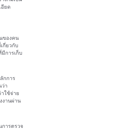
อียด
านของคน
กี่ยวกับ
่มีการเก็บ
ย
หลักการ
นว่า
าใช้จ่าย
างงานผ่าน
นินการตรวจ