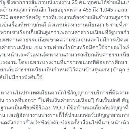
ัฐ ซึ่งจากการสัมภาษณ์แรงงาน 25 คน ทุกคนได้จ่ายเงินแ
จำนวนสูงกว่านั้นอีก โดยอยู่ระหว่าง 465 ถึง 1,045 ดอลลา
 730 ดอลลาร์สหรัฐ การที่แรงงานต้องจ่ายเงินจำนวนสูงกว่
เป็นเรื่องที่ทราบกันดี ตัวแทนจัดหางานเมียนมา 6 รายที่เรา
 พวกเขาเรียกเก็บเงินสูงกว่าเพดานค่าธรรมเนียมที่รัฐบาล
องเพดานค่าธรรมเนียมขาดความชัดเจนและไม่มีการเปิดเผ
่าธรรมเนียม เช่น รวมค่าอะไรบ้างหรือมีค่าใช้จ่ายอะไรเพิ
ให้นายหน้าและตัวแทนจัดหางานสามารถเรียกเก็บค่าธรรมเนีย
แรงงาน โดยเฉพาะแรงงานที่มาจากชนบทที่ด้อยการศึกษ
ยกเก็บค่าธรรมเนียมเกินกำหนดไว้ค่อนข้างรุนแรง (จำคุก 3
ลับไม่มีการบังคับใช้
หางานในประเทศเมียนมามักใช้สัญญาการบริการที่มีความคุ
ช่น วรรคที่บอกว่า “ไม่คืนเงินค่าธรรมเนียม”) กันเป็นปกติ ส
ีฐานะเป็นเพียงพิธีรีตอง MOU มีข้อกำหนดเกี่ยวกับสัญญาที่
าน และผู้จัดหางานบางรายก็ได้นำแบบฟอร์มสัญญาสามภา
ดดังกล่าวก็ไม่ใช่ข้อบังคับ บ่อยครั้ง เงื่อนไขที่นายหน้า/ต