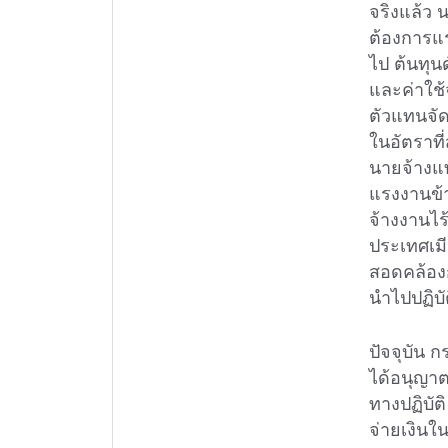
จริงแล้ว
ต้องการแ
ไป ต้นทุน
และค่าใช้
ตัวแทนจัด
ในอัตราที
นายจ้างแท
แรงงานข้า
จ้างงานไร
ประเทศเมี
สอดคล้องกั
นำไปปฏิบั
ปัจจุบัน
ได้อนุญาต
ทางปฏิบัต
จ่ายเงินใ