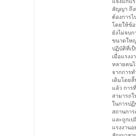
แจ้งแก่แ
สัญญา ถึง
ต้องการไ
โดยให้ข้อ
ยังไม่จบก
ขนาดใหญ่
ปฏิบัติท
เมื่อแรงง
หลายคนไม
จากการทำ
เดิมโดยส
แล้ว การท
สามารถใน
ในการปฏิบ
สถานการณ์
และถูกเปล
แรงงานอย
สัญญาสามภ