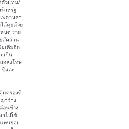
ก่ตัวแทน/
ร์สหรัฐ
าเพดานค่า
ได้คุยด้วย
กำหนด ราย
ยสัดส่วน
่มเติมอีก
มเกิน
า บทลงโทษ
 ปีและ
้มครองที่
ัญญาจ้าง
ค่อนข้าง
ษาไปใช้
ัวแทนย่อย