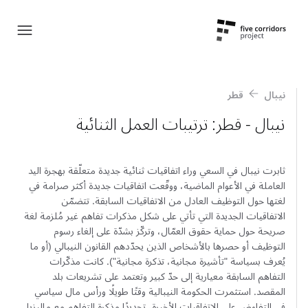
نيبال
قطر
نيبال - قطر: ترتيبات العمل الثنائية
ثابرت نيبال في السعي وراء اتفاقيات ثنائية جديدة متعلّقة بهجرة اليد
العاملة في الأعوام الماضية، ووقّعت اتفاقيات جديدة أكثر صرامة في
لغتها حول التوظيف العادل من الاتفاقيات السابقة. تتضمّن
الاتفاقيات الجديدة التي تأتي على شكل مذكرات تفاهم غير مُلزمة لغة
صريحة حول حماية حقوق العمّال، وتركّز بشدّة على إلغاء رسوم
التوظيف أو حصرها بالأشخاص الذين يحدّدهم القانون النيبالي (أو ما
يُعرف بسياسة "تأشيرة مجانية، تذكرة مجانية"). كانت مذكّرات
التفاهم السابقة معيارية إلى حدّ كبير وتعتمد على تشريعات بلد
المقصد. استثمرت الحكومة النيبالية وقتًا طويلًا ورأس مال سياسي
في التفاوض على الاتفاقيات الأخيرة، تحديدًا مذكرة التفاهم مع ماليزيا