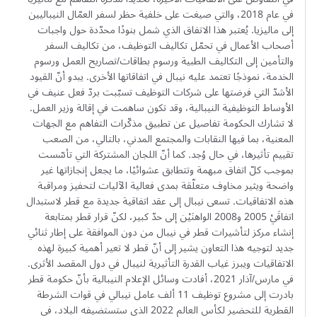
في عام 2018، والتي صيغت على خلفية حظر لسفر العمّال النيباليين
إلى ماليزيا. يُعتبر هذا الاتفاق الذي شمل بنودًا محدّدة حول واجبات
أصحاب الأعمال في تحمّل تكاليف التوظيف، من تكاليف السفر
والتأمين إلى التكاليف الطبية ورسوم بطاقات/تصاريح العمل ورسوم
الخدمة، نموذجًا تعتمد عليه نيبال في اتفاقاتها الأخرى. يبدو أنّ القيود
الأشدّ التي فرضتها على شركات التوظيف تسبّبت بردّ فعل عنيف في
الأوساط التوظيفية النيبالية، وقد تكون ساهمت في إقالة وزير العمل.
لا تشارك الحكومة تفاصيل عن تطبيق مذكّرات التفاهم مع الجهات
المعنية، بما فيها النقابات والمجتمع المدني، بالتالي، من الصعب
تقييم تأثيرها، في حال وُجد. كما أنّ اللجان المشتركة التي تأسّست
بموجب كلّ اتفاق مبهمة وتتطابق عشوائيًا، ما يجعل إنجازاتها غير
واضحة ويثير مخاوف متعلّقة بمدى فعالية الآليات لتحفيز ومراقبة
هذه الاتفاقيات. تسعى نيبال إلى عقد اتفاقية جديدة مع قطر لاستبدال
اتفاقَيْ 2005 و2008 الواهنَيْن إلى حدّ كبير، لكنّ قرار قطر بمتابعة
إنشاء مركز لتأشيرات قطر في نيبال من دون الموافقة على إطار ثنائي
جديد لتوجيه هذا التعاون يشير إلى أنّ قطر لا تعير أهمية كبيرة لهذه
الاتفاقيات ويبرز غياب القدرة التأثيرية لنيبال في دول المقصد الأثرى.
في مارس/آذار 2021، أفادت وسائل الإعلام النيبالية بأنّ حكومة قطر
بادرت إلى مشروع توظيف 11 ألف عامل نيبالي في قوات الشرطة
القطرية للتحضير لكأس العالم 2022 الذي ستستضيفه البلاد، في