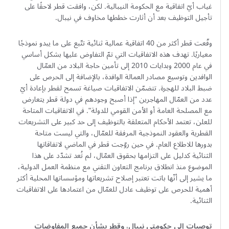
غياب أيّ اتفاقية مع الحكومة النيبالية. لكن، وافقت قطر لاحقًا على
تأجيل التوظيف بعد أن أثارت خططها مخاوف في نيبال.
وقّعت قطر أكثر من 40 اتفاقية عمالية ثنائية تتّبع على ما يبدو نموذجًا
معياريًا. تهدف هذه الاتفاقيات التي تمّ التفاوض عليها بشكل أساسي
في عام 2000 وبدايات 2010 إلى تأمين حاجة البلاد من العمّال
الوافدين وتوسيع مصادر العمالة الوافدة، بالإضافة إلى الحرص على
ضبط البلاد للهجرة. تتضمّن الاتفاقيات صياغة تسمح لقطر بإعادة أيّ
عدد من العمّال المهاجرين "إذا أصبح وجودهم في دولة قطر يتعارض
مع المصلحة العامة أو الأمن القومي للدولة". في الاتفاقيات المتاحة
للعلن، تعتمد الأحكام المتعلقة بالتوظيف إلى حد كبير على التشريعات
القطرية والعقود النموذجية المرفقة للعمّال، والتي ليست متاحة
بدورها للاطلاع العام. في حين روّجت قطر في الماضي لاتفاقاتها
الثنائية كدليل على التزامها بحقوق العمّال، لم تُعد تشدّد على هذا
الموضوع منذ انطلاق برنامج التعاون التقني مع منظمة العمل الدولية،
ما يشير إلى أنّها باتت تعتبر إصلاح تشريعاتها ومؤسساتها المحلية أكثر
أهمية للحرص على توظيف عادل للعمّال من اعتمادها على الاتفاقيات
الثنائية.
توصيات إلى حكومتي نيبال، وقطر بشأن جميع المفاوضات