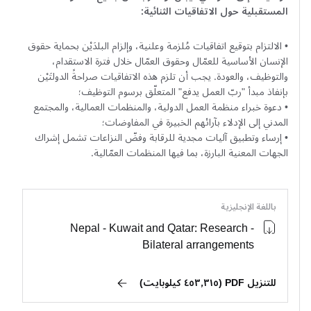
المستقبلية حول الاتفاقيات الثنائية:
• الالتزام بتوقيع اتفاقيات مُلزمة وعلنية، وإلزام البلدَيْن بحماية حقوق
الإنسان الأساسية للعمّال وحقوق العمّال خلال فترة الاستقدام،
والتوظيف، والعودة. يجب أن تلزم هذه الاتفاقيات صراحةً الدولتَيْن
بإنفاذ مبدأ "ربّ العمل يدفع" المتعلّق برسوم التوظيف؛
• دعوة خبراء منظمة العمل الدولية، والمنظمات العمالية، والمجتمع
المدني إلى الإدلاء بآرائهم الخبيرة في المفاوضات؛
• إرساء وتطبيق آليات مجدية للرقابة وفضّ النزاعات تشمل إشراك
الجهات المعنية البارزة، بما فيها المنظمات العمّالية.
باللغة الإنجليزية
Nepal - Kuwait and Qatar: Research -
Bilateral arrangements
للتنزيل PDF (٤٥٣٫٣١٥ كيلوبايت)